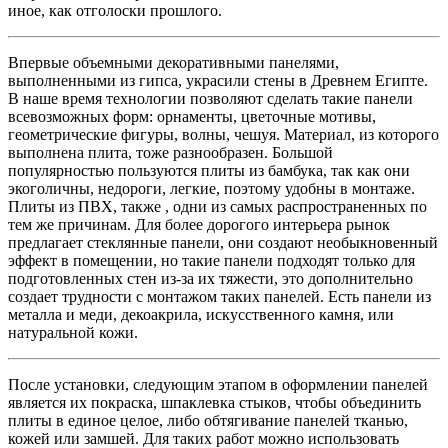
иное, как отголоски прошлого.
Впервые объемными декоративными панелями,
выполненными из гипса, украсили стены в Древнем Египте.
В наше время технологии позволяют сделать такие панели
всевозможных форм: орнаменты, цветочные мотивы,
геометрические фигуры, волны, чешуя. Материал, из которого
выполнена плита, тоже разнообразен. Большой
популярностью пользуются плиты из бамбука, так как они
экоголичны, недороги, легкие, поэтому удобны в монтаже.
Плиты из ПВХ, также , одни из самых распространенных по
тем же причинам. Для более дорогого интерьера рынок
предлагает стеклянные панели, они создают необыкновенный
эффект в помещении, но такие панели подходят только для
подготовленных стен из-за их тяжести, это дополнительно
создает трудности с монтажом таких панелей. Есть панели из
металла и меди, декоакрила, искусственного камня, или
натуральной кожи.
После установки, следующим этапом в оформлении панелей
является их покраска, шпаклевка стыков, чтобы объединить
плиты в единое целое, либо обтягивание панелей тканью,
кожей или замшей. Для таких работ можно использовать