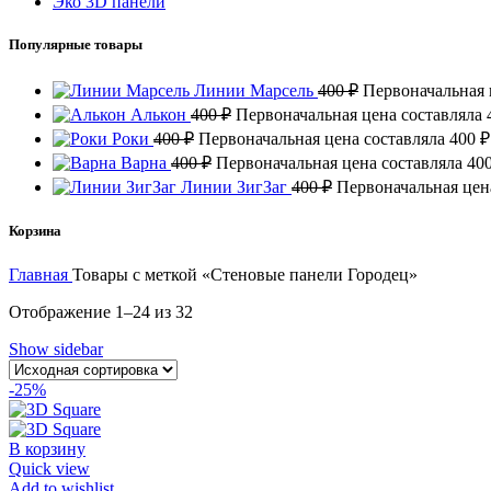
Эко 3D панели
Популярные товары
Линии Марсель
400
₽
Первоначальная ц
Алькон
400
₽
Первоначальная цена составляла 
Роки
400
₽
Первоначальная цена составляла 400 ₽
Варна
400
₽
Первоначальная цена составляла 400
Линии ЗигЗаг
400
₽
Первоначальная цена
Корзина
Главная
Товары с меткой «Стеновые панели Городец»
Отображение 1–24 из 32
Show sidebar
-25%
В корзину
Quick view
Add to wishlist